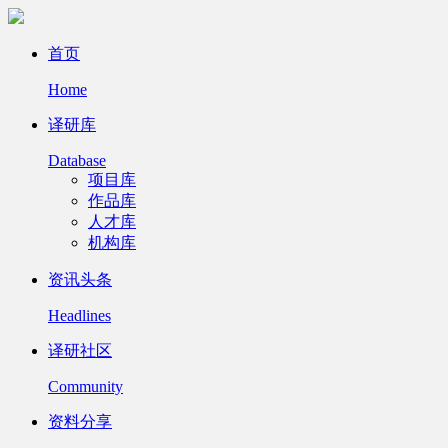
首页
Home
译研库
Database
项目库
作品库
人才库
机构库
资讯头条
Headlines
译研社区
Community
资料分享