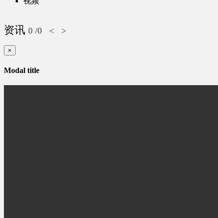
视频
资讯
0
/0
<
>
×
Modal title