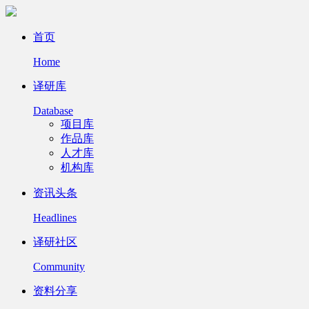
首页
Home
译研库
Database
项目库
作品库
人才库
机构库
资讯头条
Headlines
译研社区
Community
资料分享