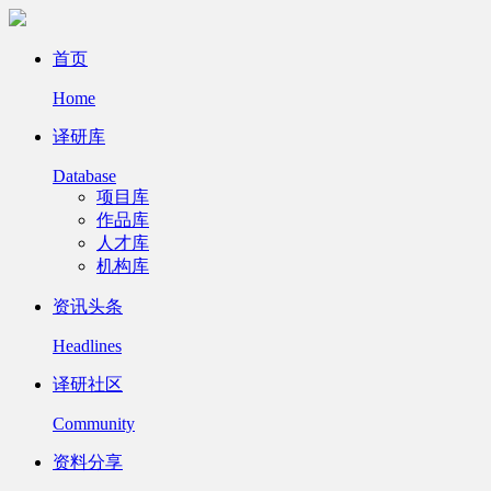
首页
Home
译研库
Database
项目库
作品库
人才库
机构库
资讯头条
Headlines
译研社区
Community
资料分享