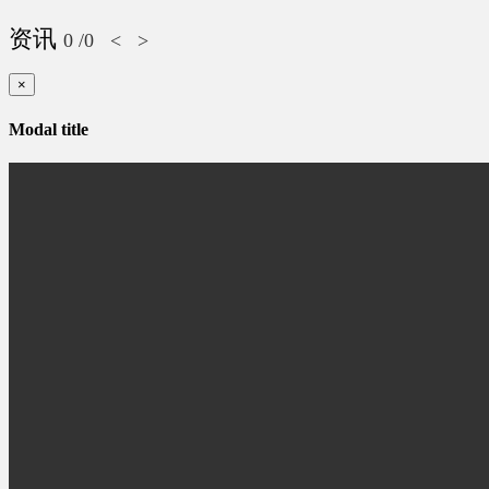
资讯
0
/0
<
>
×
Modal title