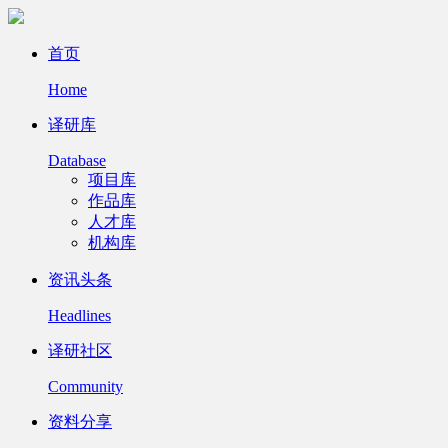
首页
Home
译研库
Database
项目库
作品库
人才库
机构库
资讯头条
Headlines
译研社区
Community
资料分享