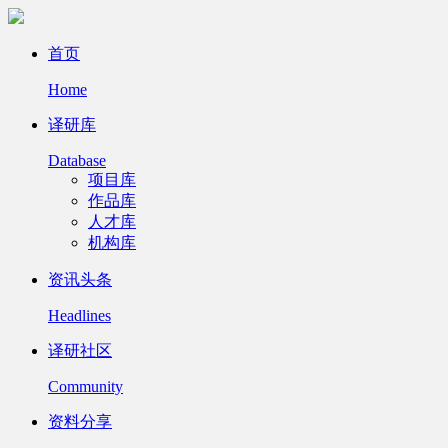
首页
Home
译研库
Database
项目库
作品库
人才库
机构库
资讯头条
Headlines
译研社区
Community
资料分享