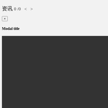
资讯
0
/0
<
>
×
Modal title