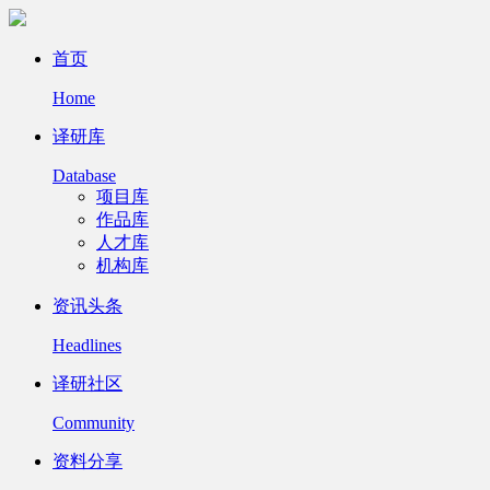
首页
Home
译研库
Database
项目库
作品库
人才库
机构库
资讯头条
Headlines
译研社区
Community
资料分享