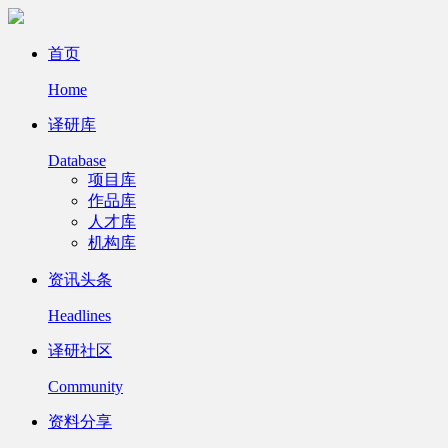
首页
Home
译研库
Database
项目库
作品库
人才库
机构库
资讯头条
Headlines
译研社区
Community
资料分享