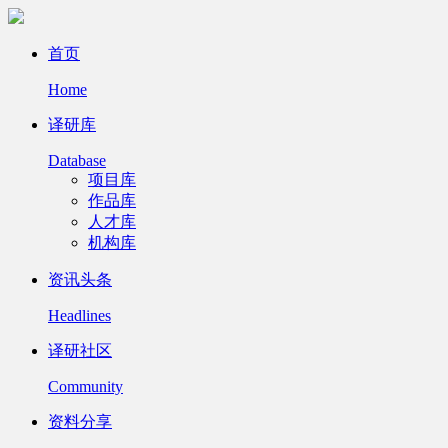
首页
Home
译研库
Database
项目库
作品库
人才库
机构库
资讯头条
Headlines
译研社区
Community
资料分享