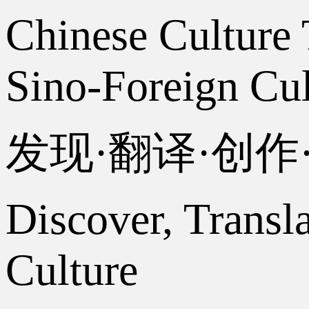
Chinese Culture 
Sino-Foreign Cul
发现·翻译·创
Discover, Transl
Culture