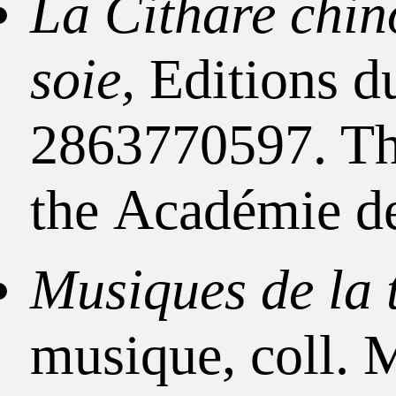
La Cithare chino
soie,
Editions du
2863770597. Thi
the Académie des
Musiques de la 
musique, coll.