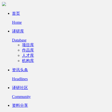
首页
Home
译研库
Database
项目库
作品库
人才库
机构库
资讯头条
Headlines
译研社区
Community
资料分享