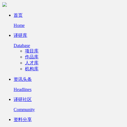
首页
Home
译研库
Database
项目库
作品库
人才库
机构库
资讯头条
Headlines
译研社区
Community
资料分享