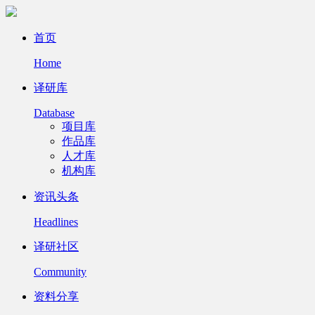
首页
Home
译研库
Database
项目库
作品库
人才库
机构库
资讯头条
Headlines
译研社区
Community
资料分享