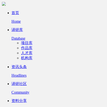
首页
Home
译研库
Database
项目库
作品库
人才库
机构库
资讯头条
Headlines
译研社区
Community
资料分享