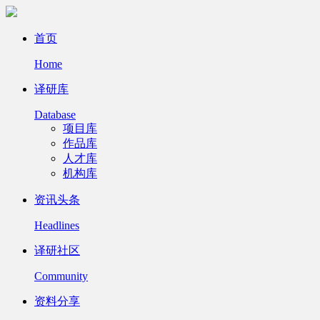
首页
Home
译研库
Database
项目库
作品库
人才库
机构库
资讯头条
Headlines
译研社区
Community
资料分享