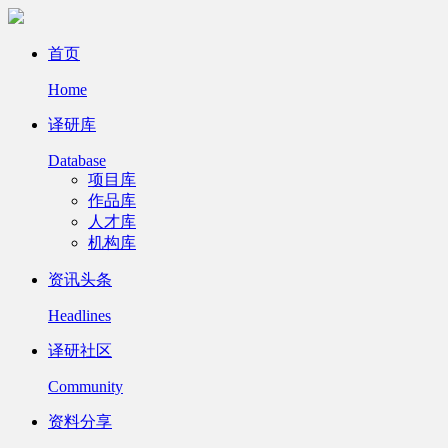
首页
Home
译研库
Database
项目库
作品库
人才库
机构库
资讯头条
Headlines
译研社区
Community
资料分享