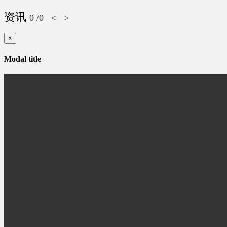
资讯
0
/0
<
>
×
Modal title