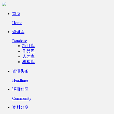
首页
Home
译研库
Database
项目库
作品库
人才库
机构库
资讯头条
Headlines
译研社区
Community
资料分享