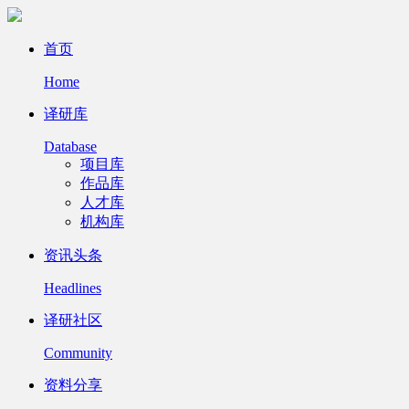
首页
Home
译研库
Database
项目库
作品库
人才库
机构库
资讯头条
Headlines
译研社区
Community
资料分享