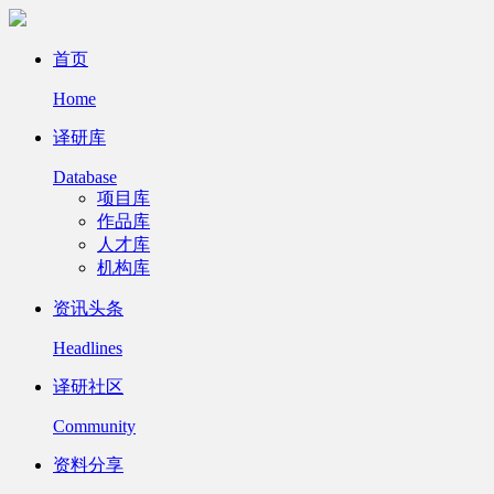
首页
Home
译研库
Database
项目库
作品库
人才库
机构库
资讯头条
Headlines
译研社区
Community
资料分享