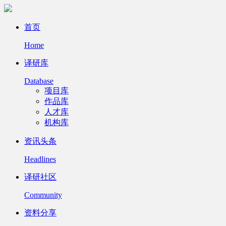
首页
Home
译研库
Database
项目库
作品库
人才库
机构库
资讯头条
Headlines
译研社区
Community
资料分享