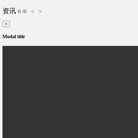
资讯
0
/0
<
>
×
Modal title