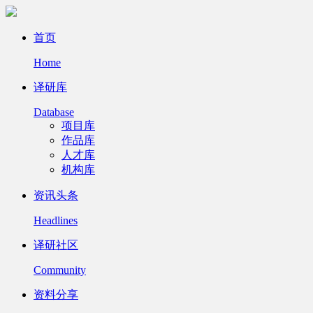
首页
Home
译研库
Database
项目库
作品库
人才库
机构库
资讯头条
Headlines
译研社区
Community
资料分享