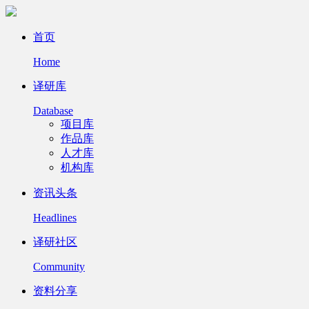
首页
Home
译研库
Database
项目库
作品库
人才库
机构库
资讯头条
Headlines
译研社区
Community
资料分享