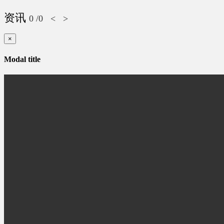
资讯
0
/0
<
>
×
Modal title