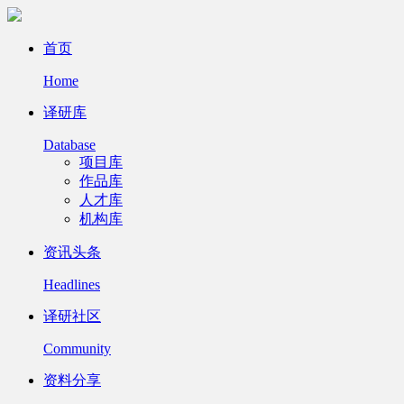
首页
Home
译研库
Database
项目库
作品库
人才库
机构库
资讯头条
Headlines
译研社区
Community
资料分享