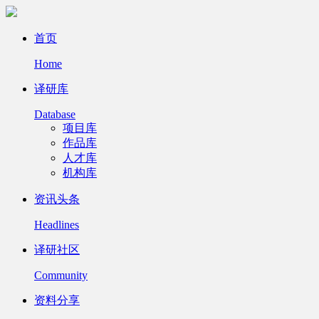
首页
Home
译研库
Database
项目库
作品库
人才库
机构库
资讯头条
Headlines
译研社区
Community
资料分享