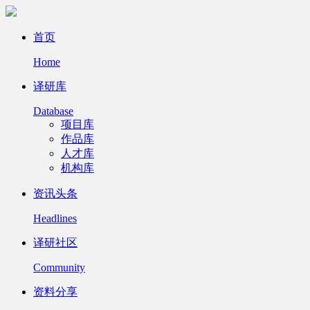
首页
Home
译研库
Database
项目库
作品库
人才库
机构库
资讯头条
Headlines
译研社区
Community
资料分享