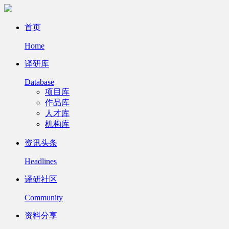
首页
Home
译研库
Database
项目库
作品库
人才库
机构库
资讯头条
Headlines
译研社区
Community
资料分享