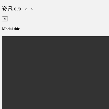
资讯
0
/0
<
>
×
Modal title