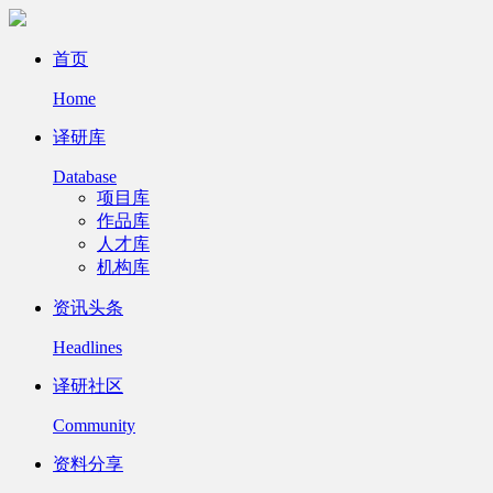
首页
Home
译研库
Database
项目库
作品库
人才库
机构库
资讯头条
Headlines
译研社区
Community
资料分享