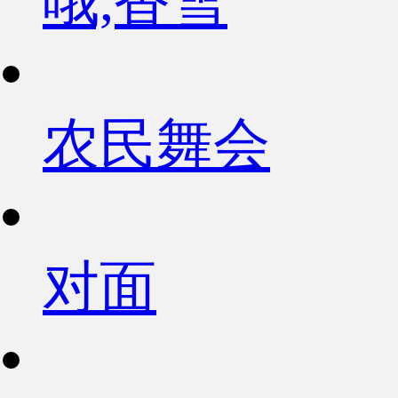
哦,香雪
农民舞会
对面