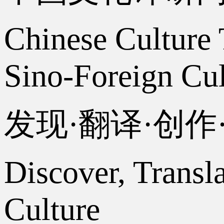
Chinese Culture 
Sino-Foreign Cul
发现·翻译·创
Discover, Transl
Culture