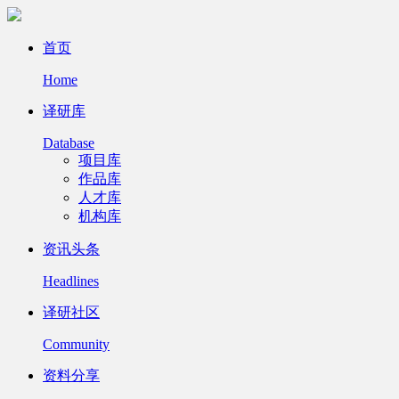
首页
Home
译研库
Database
项目库
作品库
人才库
机构库
资讯头条
Headlines
译研社区
Community
资料分享