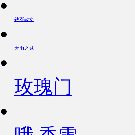
铁凝散文
无雨之城
玫瑰门