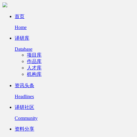
首页
Home
译研库
Database
项目库
作品库
人才库
机构库
资讯头条
Headlines
译研社区
Community
资料分享