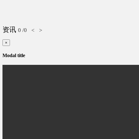
资讯
0
/0
<
>
×
Modal title