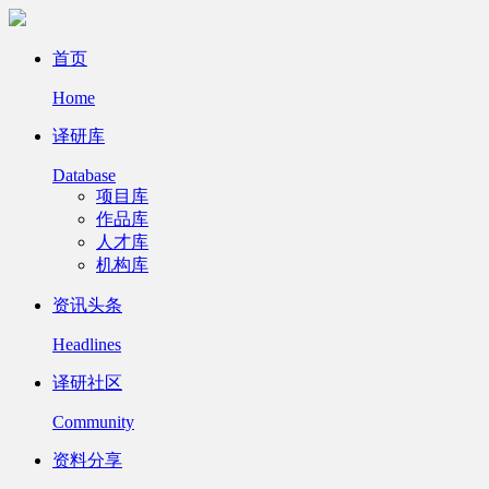
首页
Home
译研库
Database
项目库
作品库
人才库
机构库
资讯头条
Headlines
译研社区
Community
资料分享