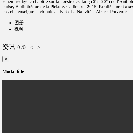
ement rédigé le chapitre sur la poésie des Tang (618-907) de l’Anthol
noise, Bibliothèque de la Pléiade, Gallimard, 2015. Parallèlement à se
he, elle enseigne le chinois au lycée La Nativité à Aix-en-Provence.
图册
视频
资讯
0
/0
<
>
×
Modal title