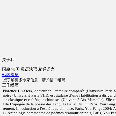
关于我
国籍
法国
母语
法语
精通语言
站内消息
想了解更多专家信息，请扫描二维码
工作经历
Florence Hu-Sterk, docteur en littérature comparée (Université Paris X) 
noise (Université Paris VIII), est titulaire d’une Habilitation à diriger
sie classique et esthétique chinoises (Université Aix-Marseille). Elle 
t de L’apogée de la poésie des Tang. Li Bai et Du Fu, Paris, You Feng
rement. Introduction à l’esthétique chinoise, Paris, You Feng, 2004; A
r - Anthologie commentée de poèmes d’amour chinois, Paris, You Fen