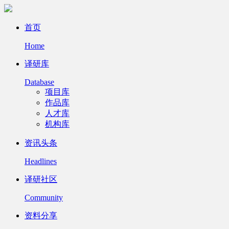
首页
Home
译研库
Database
项目库
作品库
人才库
机构库
资讯头条
Headlines
译研社区
Community
资料分享