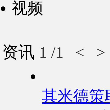
视频
资讯
1
/1
<
>
其米德策