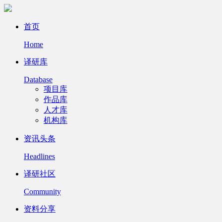
首页
Home
译研库
Database
项目库
作品库
人才库
机构库
资讯头条
Headlines
译研社区
Community
资料分享