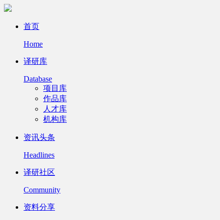
首页
Home
译研库
Database
项目库
作品库
人才库
机构库
资讯头条
Headlines
译研社区
Community
资料分享