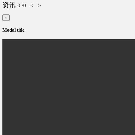
资讯
0
/0
<
>
×
Modal title