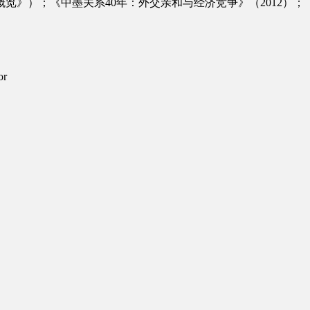
览》）；《中墨关系40年：外交亲和与经济竞争》（2012）；《
or