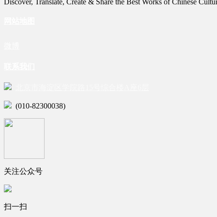
Discover, Translate, Create & Share the Best Works of Chinese Cultu
网站地图
微博
联系我们
北京市海淀区学院路15号综合楼A座6层
(010-82300038)
关注公众号
扫一扫