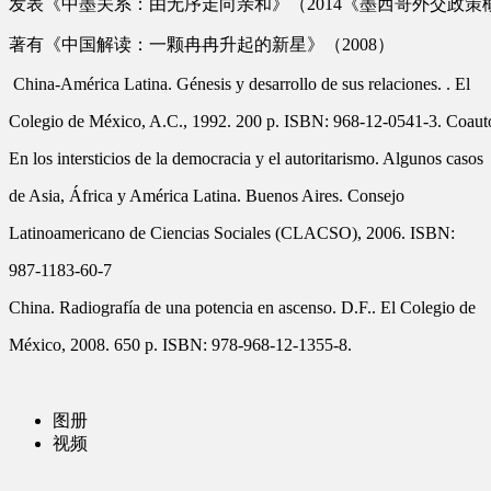
发表《中墨关系：由无序走向亲和》（2014《墨西哥外交政策概
著有《中国解读：一颗冉冉升起的新星》（2008）
China-América Latina. Génesis y desarrollo de sus relaciones. . El
Colegio de México, A.C., 1992. 200 p. ISBN: 968-12-0541-3. Coaut
En los intersticios de la democracia y el autoritarismo. Algunos casos
de Asia, África y América Latina. Buenos Aires. Consejo
Latinoamericano de Ciencias Sociales (CLACSO), 2006. ISBN:
987-1183-60-7
China. Radiografía de una potencia en ascenso. D.F.. El Colegio de
México, 2008. 650 p. ISBN: 978-968-12-1355-8.
图册
视频