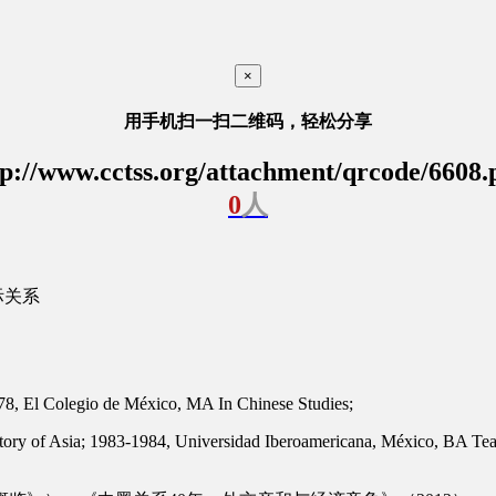
×
用手机扫一扫二维码，轻松分享
tp://www.cctss.org/attachment/qrcode/6608.
0
人
际关系
978, El Colegio de México, MA In Chinese Studies;
ory of Asia; 1983-1984, Universidad Iberoamericana, México, BA Teach