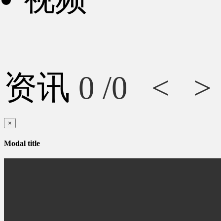
资讯
0
/0
<
>
×
Modal title