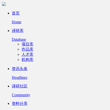
首页
Home
译研库
Database
项目库
作品库
人才库
机构库
资讯头条
Headlines
译研社区
Community
资料分享