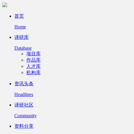
首页
Home
译研库
Database
项目库
作品库
人才库
机构库
资讯头条
Headlines
译研社区
Community
资料分享