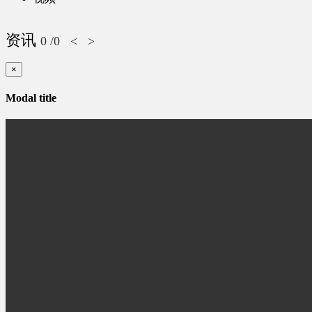
资讯
0
/0
<
>
×
Modal title