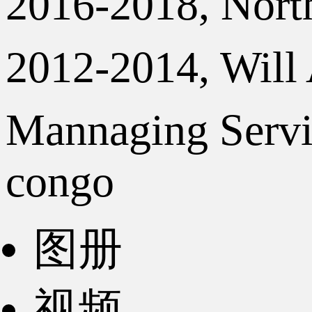
2016-2018, Nort
2012-2014, Will A
Mannaging Servic
congo
图册
视频