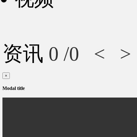
资讯
0
/0
<
>
×
Modal title