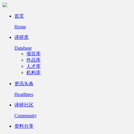
首页
Home
译研库
Database
项目库
作品库
人才库
机构库
资讯头条
Headlines
译研社区
Community
资料分享