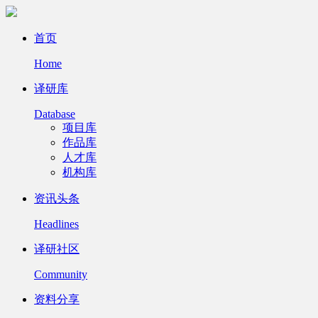
首页
Home
译研库
Database
项目库
作品库
人才库
机构库
资讯头条
Headlines
译研社区
Community
资料分享