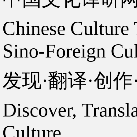
Chinese Culture 
Sino-Foreign Cul
发现·翻译·创
Discover, Transl
Culture