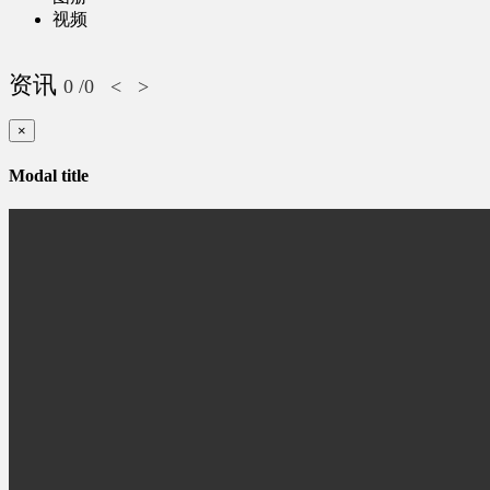
视频
资讯
0
/0
<
>
×
Modal title