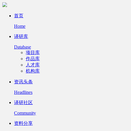
首页
Home
译研库
Database
项目库
作品库
人才库
机构库
资讯头条
Headlines
译研社区
Community
资料分享