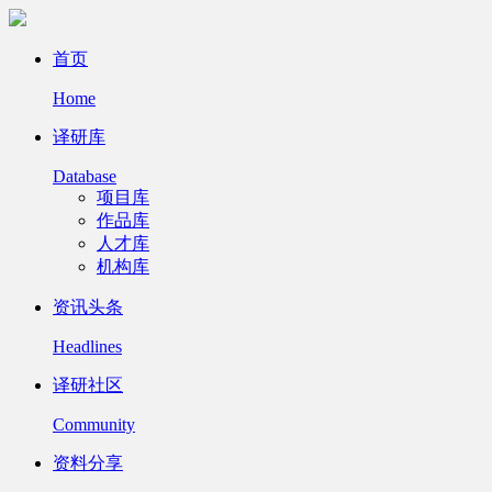
首页
Home
译研库
Database
项目库
作品库
人才库
机构库
资讯头条
Headlines
译研社区
Community
资料分享