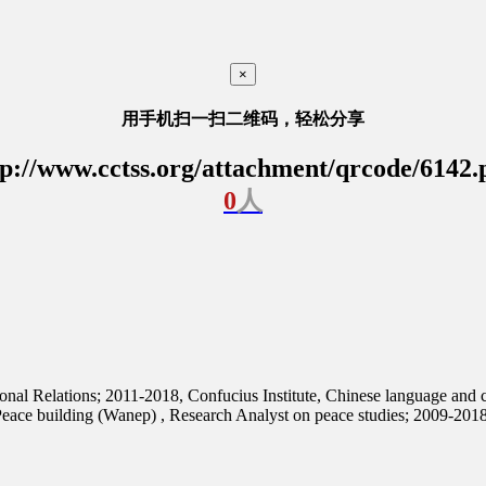
×
用手机扫一扫二维码，轻松分享
tp://www.cctss.org/attachment/qrcode/6142.
0
人
onal Relations; 2011-2018, Confucius Institute, Chinese language and 
Peace building (Wanep) , Research Analyst on peace studies; 2009-201