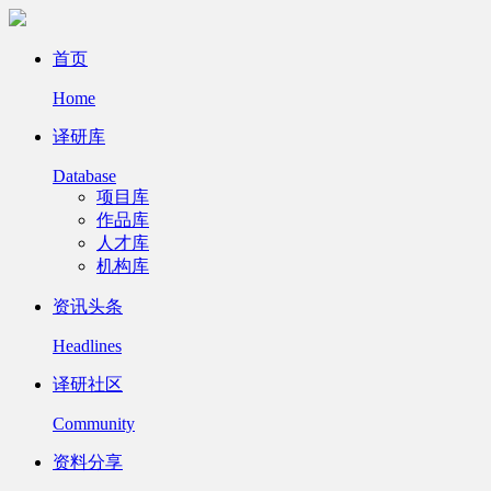
首页
Home
译研库
Database
项目库
作品库
人才库
机构库
资讯头条
Headlines
译研社区
Community
资料分享