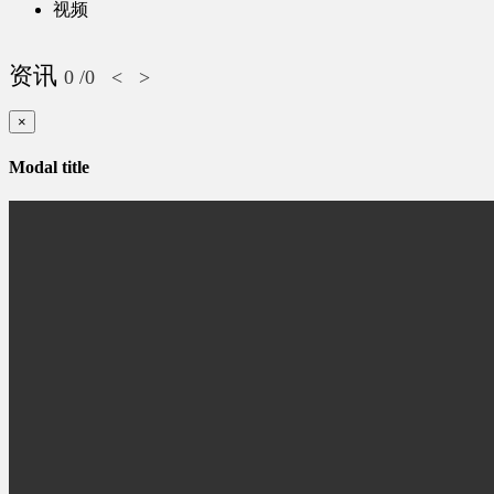
视频
资讯
0
/0
<
>
×
Modal title