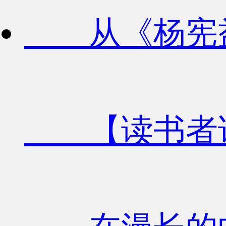
从《杨宪益
【读书者