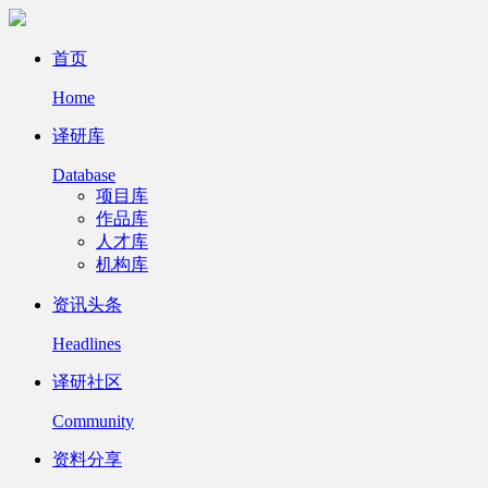
首页
Home
译研库
Database
项目库
作品库
人才库
机构库
资讯头条
Headlines
译研社区
Community
资料分享