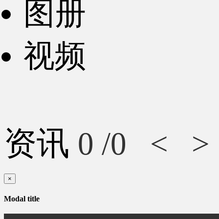
图册
视频
资讯
0
/0
<
>
×
Modal title