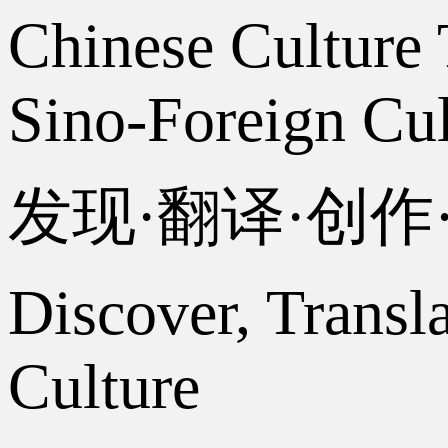
Chinese Culture 
Sino-Foreign Cul
发现·翻译·创
Discover, Transl
Culture