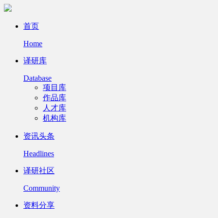
首页
Home
译研库
Database
项目库
作品库
人才库
机构库
资讯头条
Headlines
译研社区
Community
资料分享