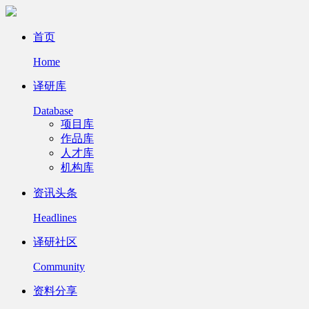
首页
Home
译研库
Database
项目库
作品库
人才库
机构库
资讯头条
Headlines
译研社区
Community
资料分享