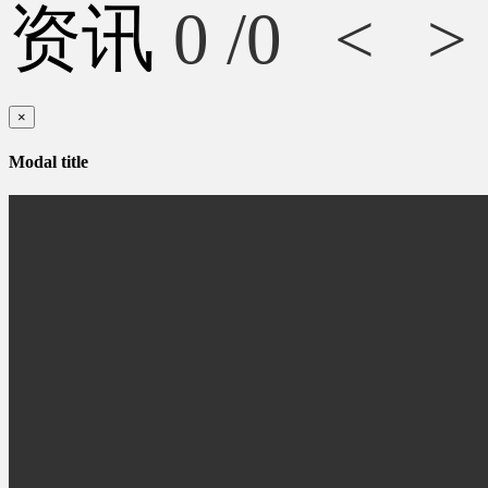
资讯
0
/0
<
>
×
Modal title