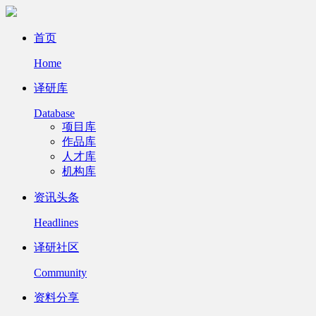
首页
Home
译研库
Database
项目库
作品库
人才库
机构库
资讯头条
Headlines
译研社区
Community
资料分享