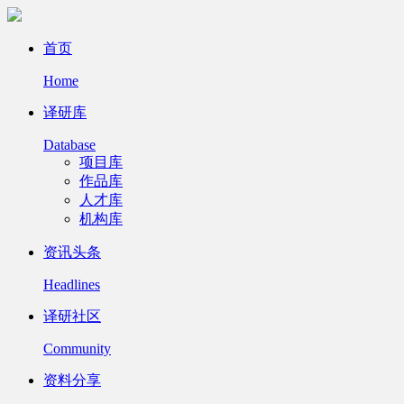
首页
Home
译研库
Database
项目库
作品库
人才库
机构库
资讯头条
Headlines
译研社区
Community
资料分享