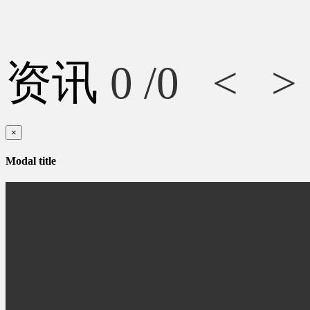
资讯
0
/0
<
>
×
Modal title