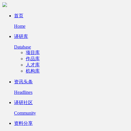
首页
Home
译研库
Database
项目库
作品库
人才库
机构库
资讯头条
Headlines
译研社区
Community
资料分享