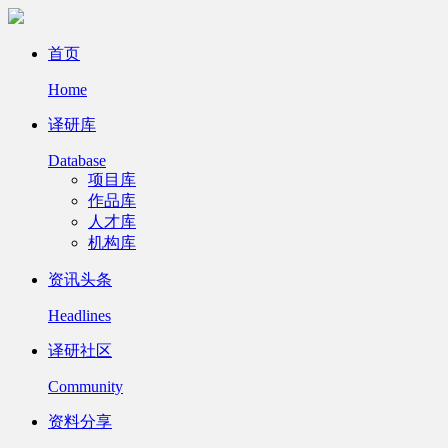
首页
Home
译研库
Database
项目库
作品库
人才库
机构库
资讯头条
Headlines
译研社区
Community
资料分享