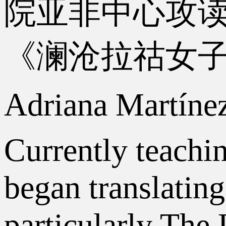
院亚非中心攻
《澜沧拉祜女
Adriana Martíne
Currently teachi
began translatin
particularly Th