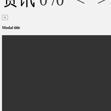
×
Modal title