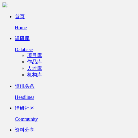
首页
Home
译研库
Database
项目库
作品库
人才库
机构库
资讯头条
Headlines
译研社区
Community
资料分享