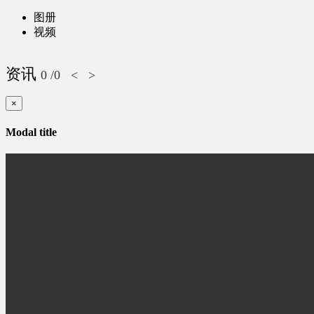
图册
视频
资讯
0
/0
<
>
×
Modal title