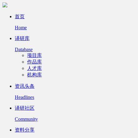
首页
Home
译研库
Database
项目库
作品库
人才库
机构库
资讯头条
Headlines
译研社区
Community
资料分享