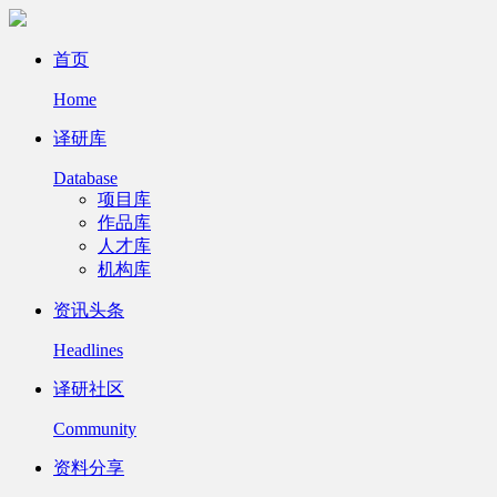
首页
Home
译研库
Database
项目库
作品库
人才库
机构库
资讯头条
Headlines
译研社区
Community
资料分享