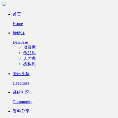
首页
Home
译研库
Database
项目库
作品库
人才库
机构库
资讯头条
Headlines
译研社区
Community
资料分享